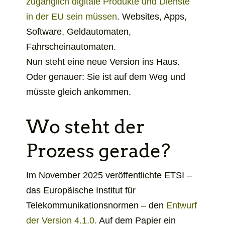
in
zugänglich digitale Produkte und Dienste
einem
in der EU sein müssen
. Websites, Apps,
neuen
Software, Geldautomaten,
Tab
Fahrscheinautomaten.
Nun steht eine neue Version ins Haus.
Oder genauer: Sie ist auf dem Weg und
müsste gleich ankommen.
Wo steht der
Prozess gerade?
Im November 2025 veröffentlichte ETSI –
das Europäische Institut für
Telekommunikationsnormen – den
Entwurf
öffnet
der Version 4.1.0.
Auf dem Papier ein