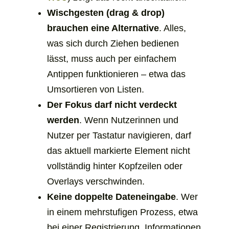
sich
Wischgesten (
drag & drop
)
in
brauchen eine Alternative
. Alles,
einem
was sich durch Ziehen bedienen
neuen
lässt, muss auch per einfachem
Tab
Antippen funktionieren – etwa das
Umsortieren von Listen.
Der Fokus darf nicht verdeckt
werden
. Wenn Nutzerinnen und
Nutzer per Tastatur navigieren, darf
das aktuell markierte Element nicht
vollständig hinter Kopfzeilen oder
Overlays verschwinden.
Keine doppelte Dateneingabe
. Wer
in einem mehrstufigen Prozess, etwa
bei einer Registrierung, Informationen