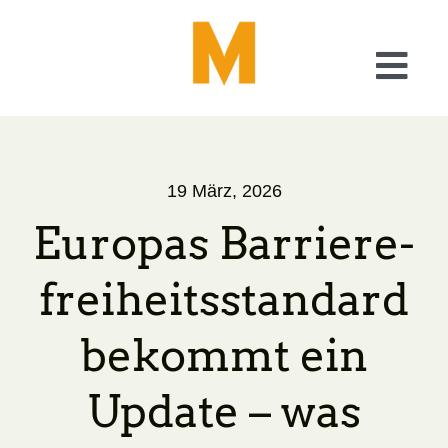
Skip
to
content
Togg
Navi
Was wir tun
19 März, 2026
Checkliste Barrierefreiheit
Europas Barriere­
A11y – Generator
freiheits­standard
Über uns
bekommt ein
Blog
Update – was