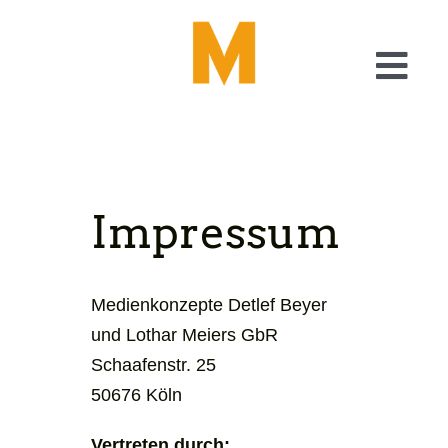
Skip
to
content
Togg
Navi
Was wir tun
Checkliste Barrierefreiheit
Impressum
A11y – Generator
Medienkonzepte Detlef Beyer
Über uns
und Lothar Meiers GbR
Schaafenstr. 25
Blog
50676 Köln
Vertreten durch: