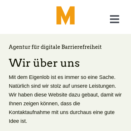
Skip
to
content
Togg
Navi
Was wir tun
Agentur für digitale Barrierefreiheit
Checkliste Barrierefreiheit
Wir über uns
A11y – Generator
Mit dem Eigenlob ist es immer so eine Sache.
Natürlich sind wir stolz auf unsere Leistungen.
Wir haben diese Website dazu gebaut, damit wir
Über uns
Ihnen zeigen können, dass die
Kontaktaufnahme mit uns durchaus eine gute
Blog
Idee ist.