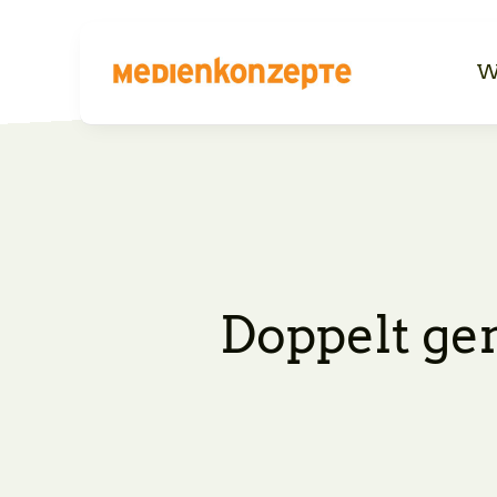
Skip
to
W
content
Doppelt gem