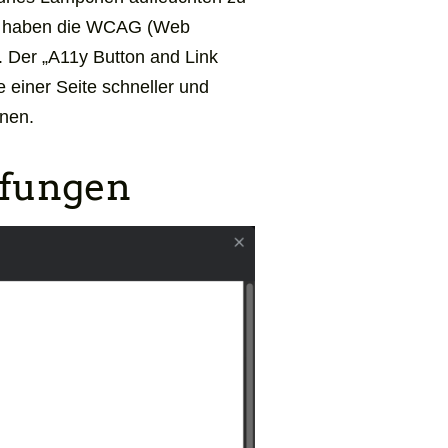
ir haben die WCAG (
Web
. Der „
A11y Button and Link
e einer Seite schneller und
nnen.
üfungen