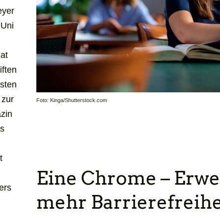
Beyer
 Uni
at
iften
rsten
 zur
Foto: Kinga/Shutterstock.com
azin
ps
t
Eine Chrome – Erwe
ers
mehr Barrierefreihe