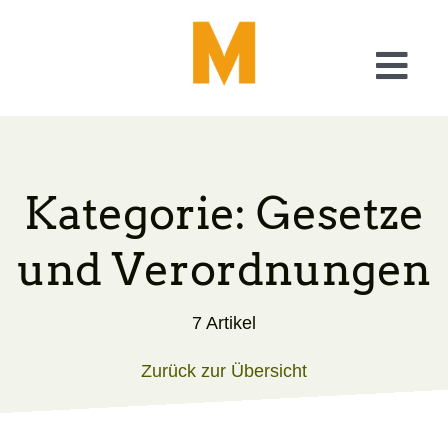
Skip
to
content
Togg
Navi
Was wir tun
Checkliste Barrierefreiheit
Kategorie: Gesetze
und Verordnungen
A11y – Generator
7 Artikel
Über uns
Zurück zur Übersicht
Blog