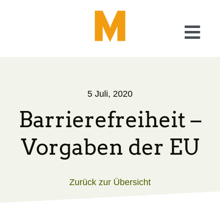
Skip
to
content
Togg
Navi
Was wir tun
5 Juli, 2020
Checkliste Barrierefreiheit
Barriere­freiheit –
A11y – Generator
Vorgaben der EU
Über uns
Zurück zur Übersicht
Blog