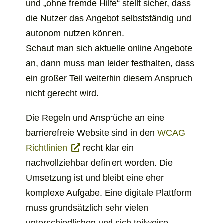
und „ohne fremde Hilfe“ stellt sicher, dass
die Nutzer das Angebot selbstständig und
autonom nutzen können.
Schaut man sich aktuelle online Angebote
an, dann muss man leider festhalten, dass
ein großer Teil weiterhin diesem Anspruch
nicht gerecht wird.
Die Regeln und Ansprüche an eine
barrierefreie Website sind in den
WCAG
öffnet
Richtlinien
recht klar ein
sich
nachvollziehbar definiert worden. Die
in
Umsetzung ist und bleibt eine eher
einem
komplexe Aufgabe. Eine digitale Plattform
neuen
muss grundsätzlich sehr vielen
Tab
unterschiedlichen und sich teilweise