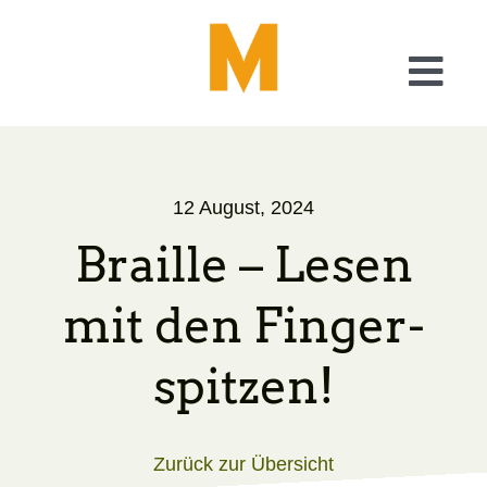
Skip
to
content
Togg
Navi
Was wir tun
12 August, 2024
Checkliste Barrierefreiheit
Braille – Lesen
A11y – Generator
mit den Finger­
Über uns
spitzen!
Blog
Zurück zur Übersicht