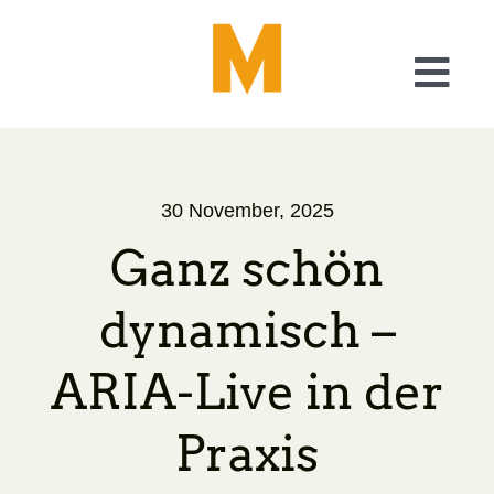
Skip
to
content
Togg
Navi
Was wir tun
30 November, 2025
Checkliste Barrierefreiheit
Ganz schön
A11y – Generator
dynamisch –
Über uns
ARIA-Live
in der
Blog
Praxis